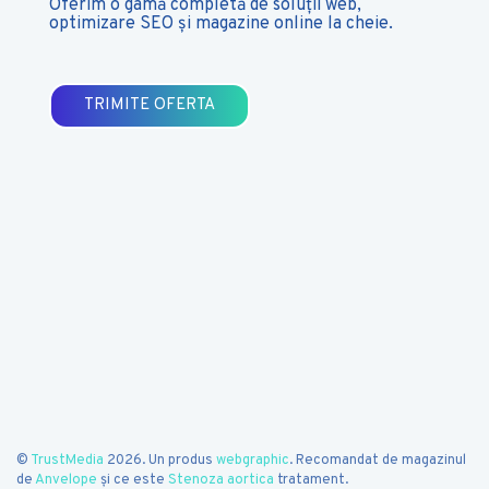
Oferim o gamă completă de soluții web,
optimizare
SEO
și magazine online la cheie.
TRIMITE OFERTA
©
TrustMedia
2026. Un produs
webgraphic
. Recomandat de magazinul
de
Anvelope
și ce este
Stenoza aortica
tratament.